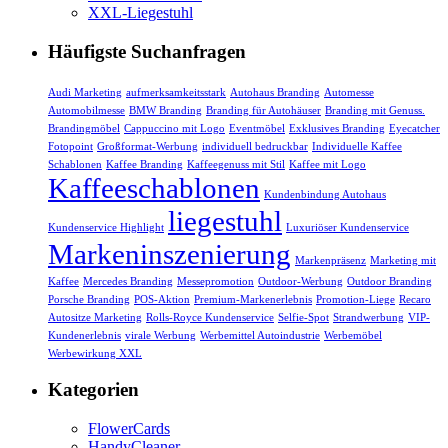
XXL-Liegestuhl
Häufigste Suchanfragen
Audi Marketing
aufmerksamkeitsstark
Autohaus Branding
Automesse
Automobilmesse
BMW Branding
Branding für Autohäuser
Branding mit Genuss.
Brandingmöbel
Cappuccino mit Logo
Eventmöbel
Exklusives Branding
Eyecatcher
Fotopoint
Großformat-Werbung
individuell bedruckbar
Individuelle Kaffee
Schablonen
Kaffee Branding
Kaffeegenuss mit Stil
Kaffee mit Logo
Kaffeeschablonen
Kundenbindung Autohaus
liegestuhl
Kundenservice Highlight
Luxuriöser Kundenservice
Markeninszenierung
Markenpräsenz
Marketing mit
Kaffee
Mercedes Branding
Messepromotion
Outdoor-Werbung
Outdoor Branding
Porsche Branding
POS-Aktion
Premium-Markenerlebnis
Promotion-Liege
Recaro
Autositze Marketing
Rolls-Royce Kundenservice
Selfie-Spot
Strandwerbung
VIP-
Kundenerlebnis
virale Werbung
Werbemittel Autoindustrie
Werbemöbel
Werbewirkung XXL
Kategorien
FlowerCards
HandyCleaner