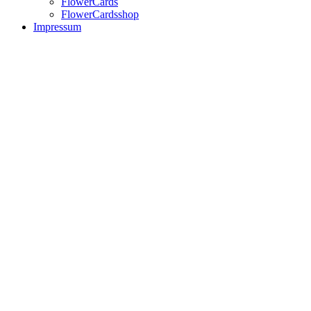
FlowerCards
FlowerCardsshop
Impressum